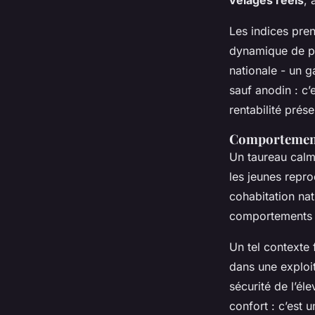
vêlages réels
, 
Les indices pren
dynamique de po
nationale - un g
sauf anodin : c’
rentabilité prés
Comportement 
Un taureau calme
les jeunes repr
cohabitation nat
comportements a
Un tel contexte
dans une exploit
sécurité de l’él
confort : c’est