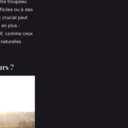
tre troupeau
iciles ou à des
 crucial peut
 en plus :
nsif, comme ceux
naturelles
urs ?