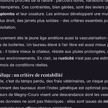
ditions proches de la nature : parcours libres, variations de
ntempéries. Ces contraintes, bien gérées, sont des leviers 
aplombs
et leur ossature. Les animaux développent une mus
us droit, des jarrets plus solides - des critères essentiels p
loitation.
uvement dès le jeune âge améliore aussi la vascularisation 
es de boiteries. Un taureau élevé à l’air libre est aussi mieu
s : il tolère mieux la chaleur, résiste aux pluies prolongées, 
aux environnements. En clair, sa
rusticité
n’est pas une estim
mois de conditions réelles.
vêlage : un critère de rentabilité
ile, c’est du temps perdu, des frais vétérinaires, un risque p
onnant des taureaux dont l’index génétique est optimisé po
eveurs de Magny-Cours visent une descendance dont les vea
Ces données ne sont pas théoriques : elles sont issues de
mi