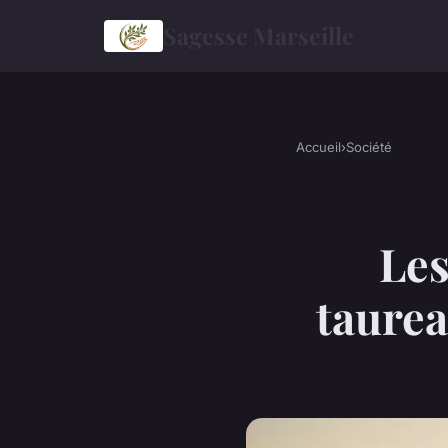
Sagesse Marseille
Accueil
›
Société
Les
taure