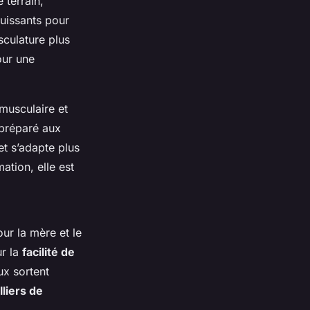
 terrain,
puissants pour
culature plus
our une
musculaire et
x préparé aux
et s’adapte plus
ation, elle est
our la mère et le
ur la
facilité de
ux sortent
lliers de