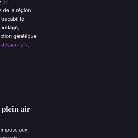
e de
 de la région
traçabilité
e vêlage
,
ction génétique
-dessauny.fr
.
plein air
s impose aux