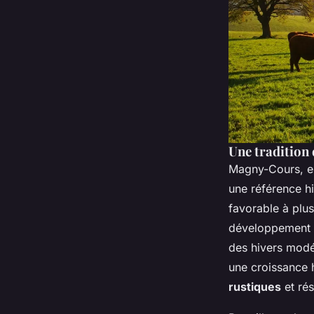
Une tradition 
Magny-Cours, en 
une référence h
favorable à plus 
développement o
des hivers modér
une croissance 
rustiques
et rés