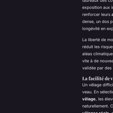
taureaux des con
exposition aux i
renforcer leurs
dense, un dos pl
longévité en exp
La liberté de mo
réduit les risqu
aléas climatique
vite à de nouve
validée par des 
La facilité de 
Un vêlage diffic
veau. En sélecti
vêlage
, les él
naturellement. 