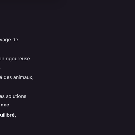
evage de
ion rigoureuse
.
té des animaux,
es solutions
ence
.
ilibré
,